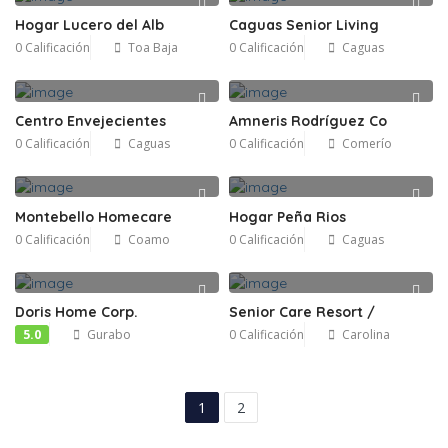
Hogar Lucero del Alb
Caguas Senior Living
0 Calificación
Toa Baja
0 Calificación
Caguas
Centro Envejecientes
Amneris Rodríguez Co
0 Calificación
Caguas
0 Calificación
Comerío
Montebello Homecare
Hogar Peña Rios
0 Calificación
Coamo
0 Calificación
Caguas
Doris Home Corp.
Senior Care Resort /
5.0
Gurabo
0 Calificación
Carolina
1
2