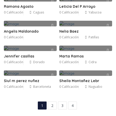
Ramona Agosto
Leticia Del P Arroyo
0 Calificación
Caguas
0 Calificación
Yabucoa
Angelis Maldonado
Nelia Baez
0 Calificación
0 Calificación
Patillas
Jennifer casillas
Marta Ramos
0 Calificación
Dorado
0 Calificación
Cidra
Siul m perez nuñez
Sheila Montañez Lebr
0 Calificación
Barceloneta
0 Calificación
Naguabo
1
2
3
4