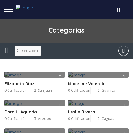
Categorias
Cerca de ti
Elizabeth Díaz
Madeline Valentin
0 Calificación
San Juan
0 Calificación
Guánica
Dora L. Aguado
Leslie Rivera
0 Calificación
Arecibo
0 Calificación
Caguas