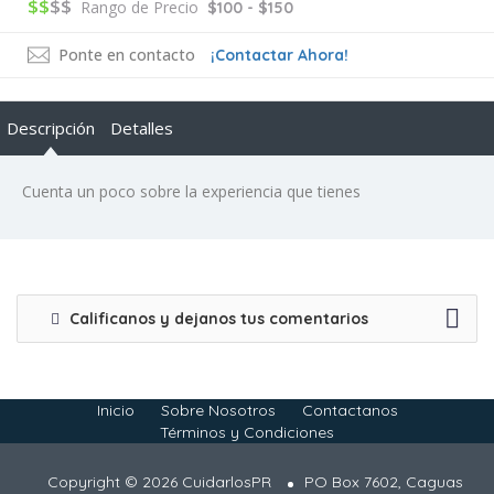
$$
$$
Rango de Precio
$100 - $150
Ponte en contacto
¡Contactar Ahora!
Descripción
Detalles
Cuenta un poco sobre la experiencia que tienes
Calificanos y dejanos tus comentarios
Inicio
Sobre Nosotros
Contactanos
Términos y Condiciones
Copyright © 2026 CuidarlosPR
PO Box 7602, Caguas