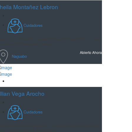
heila Montañez Lebron
Cuidadores
ento con 10 años de experiencia tengo la licencia de primeros
xilio monitoreo de presión arteri
Abierto Ahora
Naguabo
Guardar
illian Vega Arocho
Cuidadores
ngo experiencia en hogares y cuidado de paciente por cuenta
opia. Actualmente estudio enfermería