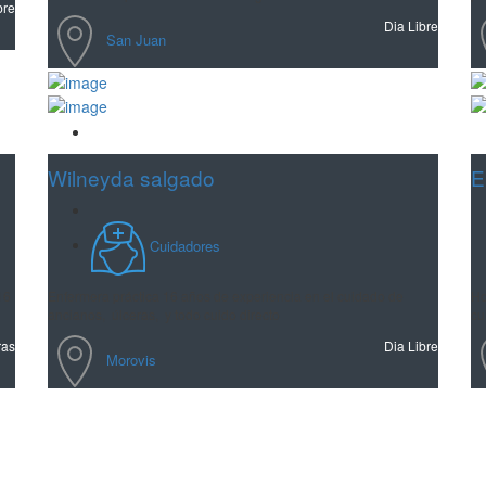
bre
Dia Libre
San Juan
Guardar
Wilneyda salgado
E
Cuidadores
16
Enfermera práctica 16 años de experiencia en el cuidado de
Ho
ancianos, úlceras, y todo cuido directo
cu
ras
Dia Libre
Morovis