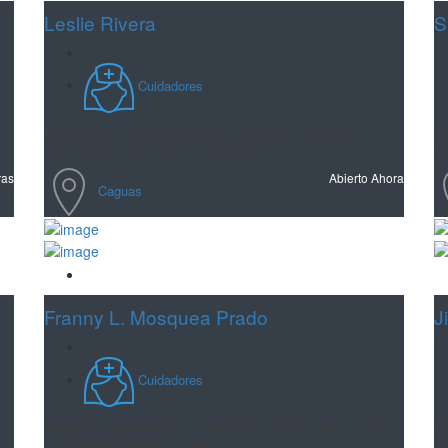
Leslie Rivera
S
Cuidadores
Tengo 10 año de experiencia con acción social tengo la
Cu
disponibilidad de trabaja por las tarde ya
au
ras
Abierto Ahora
Caguas
Guardar
Franny L. Mosquea Prado
J
Cuidadores
Cuento con experiencia en hogares de envejecientes y en cuido
Te
personal del paciente. También tengo e
pr