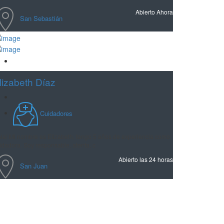
Abierto Ahora
San Sebastián
Guardar
lizabeth Díaz
Cuidadores
la! Mi nombre es Elizabeth, tengo 5 años de experiencia como
idadora. Soy responsable, atenta, c
Abierto las 24 horas
San Juan