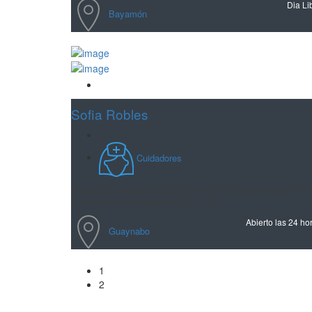
Dia Li
Bayamón
Guardar
Sofia Robles
Cuidadores
Saludos me dedico al cuidado de adultos mayores desde el 20
a domicilio y en hospitales 24/7. Cuen
Abierto las 24 ho
Guaynabo
1
2