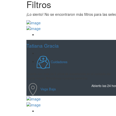
Filtros
¡Lo siento! No se encontraron más filtros para las sel
Guardar
Tatiana Gracia
Cuidadores
Cuento con más de 2 años de experiencia en el cuidado del
adulto mayor. Brindamos nuestros servicios
Abierto las 24 ho
Vega Baja
Guardar