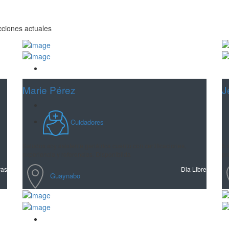
ecciones actuales
Guardar
Marie Pérez
J
Cuidadores
Saludos soy asistente geriátrica cuento con certificaciones,
5 
experiencia y referencias. Disponiblida
pr
ras
Dia Libre
Guaynabo
Guardar