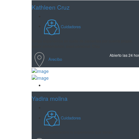
Kathleen Cruz
Cuidadores
Tengo experiencia en cuido de pacientes por cuenta propia,
asistir alimentación, aseo personal. Disp
Abierto las 24 ho
Arecibo
Guardar
Yadira molina
Cuidadores
Cuenta un poco sobre la experiencia que tienes