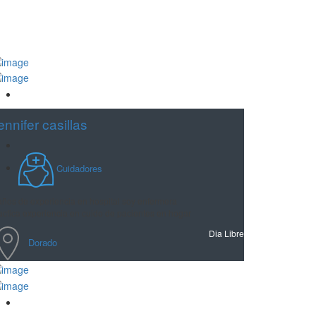
Guardar
ennifer casillas
Cuidadores
años de experiencia en hospital soy enfermera
actica experiencia en cuido de pacientes en hogar
Dia Libre
Dorado
Guardar