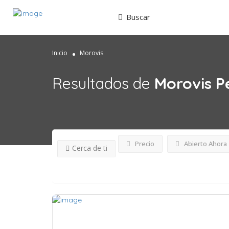
Buscar
Inicio
Morovis
Resultados de
Morovis
P
Precio
Abierto Ahora
Cerca de ti