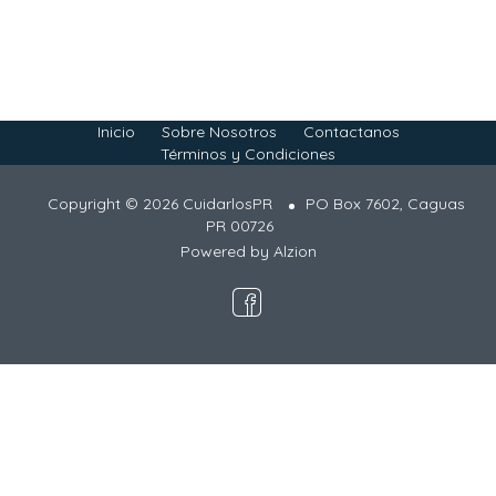
Inicio
Sobre Nosotros
Contactanos
Términos y Condiciones
Copyright © 2026 CuidarlosPR
PO Box 7602, Caguas
PR 00726
Powered by
Alzion