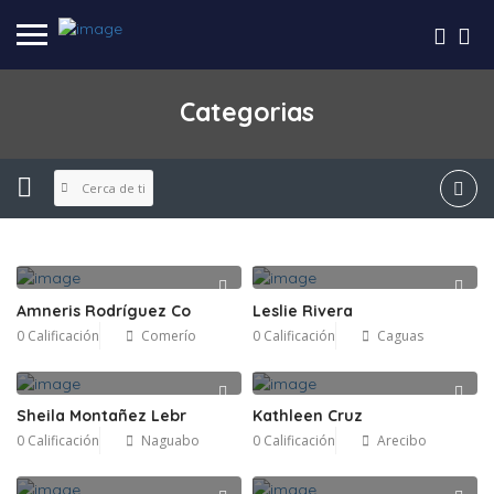
Categorias
Cerca de ti
Amneris Rodríguez Co
Leslie Rivera
0 Calificación
Comerío
0 Calificación
Caguas
Sheila Montañez Lebr
Kathleen Cruz
0 Calificación
Naguabo
0 Calificación
Arecibo