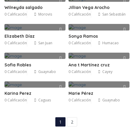
Wilneyda salgado
Jillian Vega Arocho
0 Calificación
Morovis
0 Calificación
San Sebastián
Elizabeth Díaz
Sonya Ramos
0 Calificación
San Juan
0 Calificación
Humacao
Sofia Robles
Ana t Martínez cruz
0 Calificación
Guaynabo
0 Calificación
Cayey
Karina Perez
Marie Pérez
0 Calificación
Caguas
0 Calificación
Guaynabo
1
2