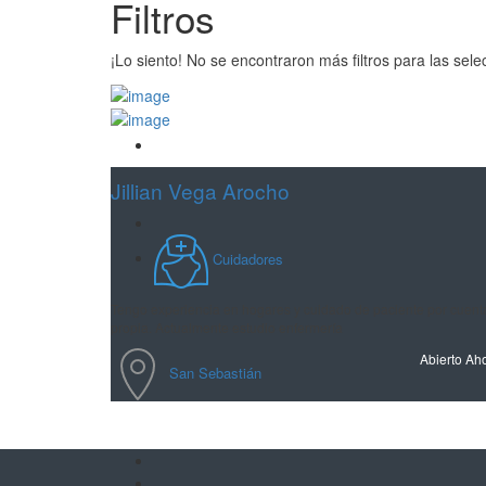
Filtros
¡Lo siento! No se encontraron más filtros para las sel
Guardar
Jillian Vega Arocho
Cuidadores
Tengo experiencia en hogares y cuidado de paciente por cuent
propia. Actualmente estudio enfermería
Abierto Ah
San Sebastián