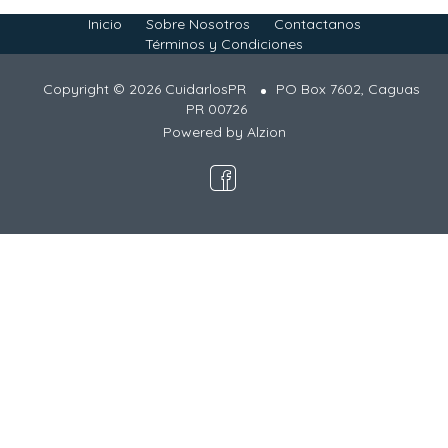
Inicio
Sobre Nosotros
Contactanos
Términos y Condiciones
Copyright © 2026 CuidarlosPR
PO Box 7602, Caguas
PR 00726
Powered by
Alzion