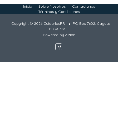
Inicio
Sobre Nosotros
Contactanos
Términos y Condiciones
Copyright © 2026 CuidarlosPR
PO Box 7602, Caguas
PR 00726
Powered by
Alzion