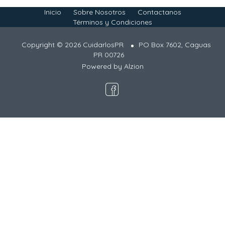
Inicio
Sobre Nosotros
Contactanos
Términos y Condiciones
Copyright © 2026 CuidarlosPR
PO Box 7602, Caguas
PR 00726
Powered by
Alzion