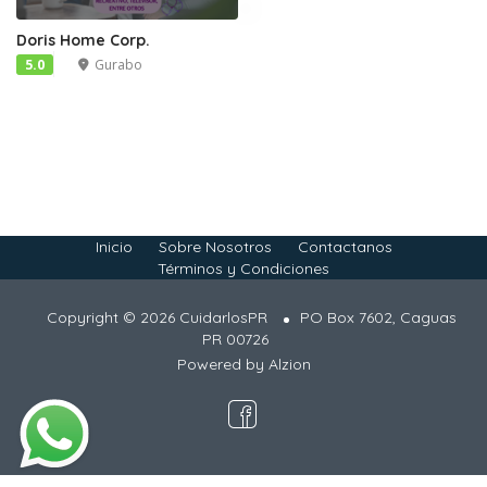
Doris Home Corp.
5.0
Gurabo
Inicio
Sobre Nosotros
Contactanos
Términos y Condiciones
Copyright © 2026 CuidarlosPR
PO Box 7602, Caguas
PR 00726
Powered by
Alzion