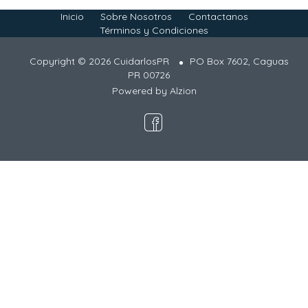
Inicio
Sobre Nosotros
Contactanos
Términos y Condiciones
Copyright © 2026 CuidarlosPR
PO Box 7602, Caguas
PR 00726
Powered by
Alzion