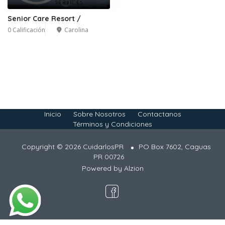
Senior Care Resort /
0 Calificación
Carolina
Inicio
Sobre Nosotros
Contactanos
Términos y Condiciones
Copyright © 2026 CuidarlosPR
PO Box 7602, Caguas
PR 00726
Powered by
Alzion