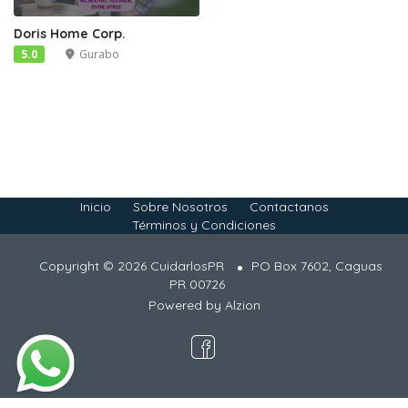
Doris Home Corp.
5.0
Gurabo
Inicio
Sobre Nosotros
Contactanos
Términos y Condiciones
Copyright © 2026 CuidarlosPR
PO Box 7602, Caguas
PR 00726
Powered by
Alzion