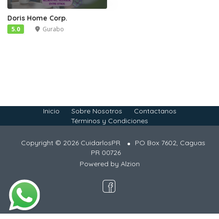
Doris Home Corp.
5.0
Gurabo
Inicio
Sobre Nosotros
Contactanos
Términos y Condiciones
Copyright © 2026 CuidarlosPR
PO Box 7602, Caguas
PR 00726
Powered by
Alzion