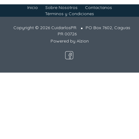
Inicio
Sobre Nosotros
Contactanos
Términos y Condiciones
Copyright © 2026 CuidarlosPR
PO Box 7602, Caguas
PR 00726
Powered by
Alzion