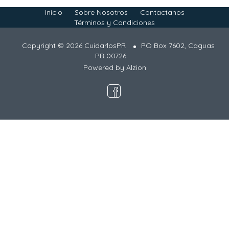
Inicio
Sobre Nosotros
Contactanos
Términos y Condiciones
Copyright © 2026 CuidarlosPR
PO Box 7602, Caguas
PR 00726
Powered by
Alzion