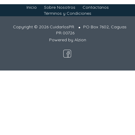
Inicio
Sobre Nosotros
Contactanos
Términos y Condiciones
Copyright © 2026 CuidarlosPR
PO Box 7602, Caguas
PR 00726
Powered by
Alzion