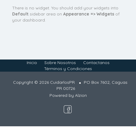
There is no widget. You should add your widgets into
Default
sidebar area on
Appearance => Widgets
of
your dashboard.
Inicio
Sobre Nosotros
Contactanos
Términos y Condiciones
Copyright © 2026 CuidarlosPR
PO Box 7602, Caguas
PR 00726
Powered by
Alzion